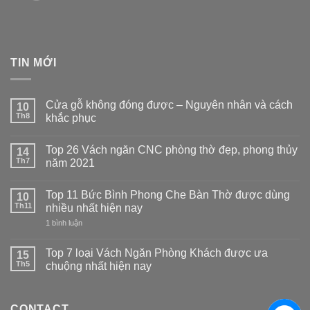
TIN MỚI
Cửa gỗ không đóng được – Nguyên nhân và cách
10
Th8
khắc phục
Không
có
Top 26 Vách ngăn CNC phòng thờ đẹp, phong thủy
14
bình
luận
Th7
năm 2021
ở
Cửa
Không
gỗ
có
Top 11 Bức Bình Phong Che Bàn Thờ được dùng
không
10
bình
đóng
luận
Th11
nhiều nhất hiện nay
được
ở
–
Top
ở
1 bình luận
Nguyên
26
Top
nhân
Vách
11
và
ngăn
Bức
Top 7 loại Vách Ngăn Phòng Khách được ưa
15
cách
CNC
Bình
Th5
chuộng nhất hiện nay
khắc
phòng
Phong
phục
thờ
Che
Không
đẹp,
Bàn
có
phong
Thờ
bình
thủy
được
CONTACT
luận