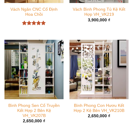
Vách Ngăn CNC Cố Định
Vách Bình Phong Tủ Kệ Kết
Hoa Chồi
Hợp VH_VK219
3,900,000
₫
Được xếp
hạng
5
5
sao
Bình Phong Sen Cổ Truyền
Bình Phong Con Hươu Kết
Kết Hợp 2 Bên Kệ
Hợp 2 Kệ Bên VH_VK210B
VH_VK207B
2,650,000
₫
2,650,000
₫