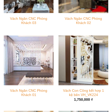
Vách Ngăn CNC Phòng
Vách Ngăn CNC Phòng
Khách 03
Khách 02
Vách Ngăn CNC Phòng
Vách Con Công kết hợp 1
Khách 01
kệ bên VH_VK224
1,750,000
₫