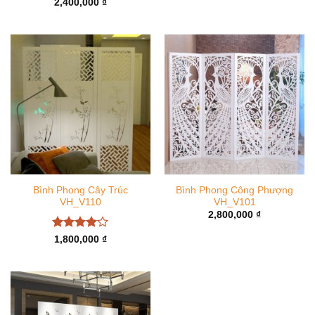
2,400,000
₫
Bình Phong Cây Trúc
Bình Phong Công Phượng
VH_V110
VH_V101
2,800,000
₫
Được
1,800,000
₫
xếp hạng
4
5 sao