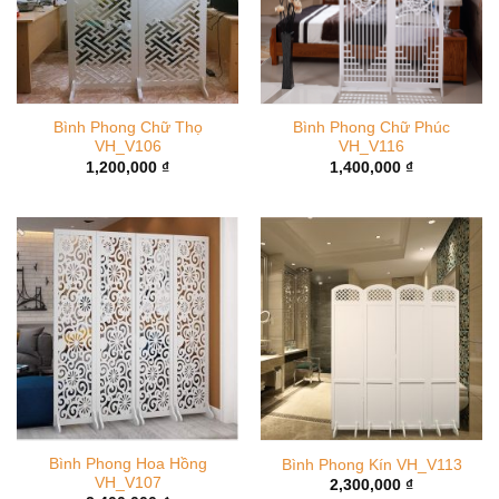
Bình Phong Chữ Thọ
Bình Phong Chữ Phúc
VH_V106
VH_V116
1,200,000
₫
1,400,000
₫
Bình Phong Hoa Hồng
Bình Phong Kín VH_V113
VH_V107
2,300,000
₫