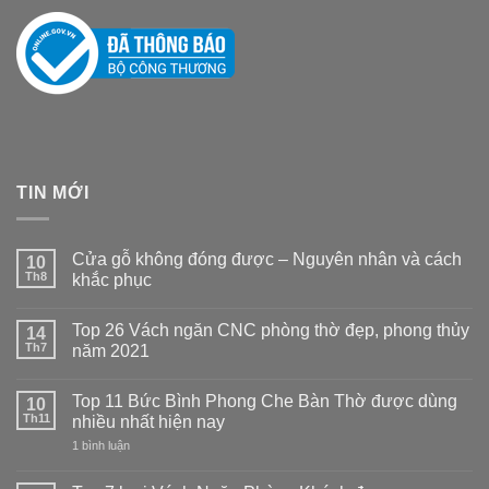
TIN MỚI
Cửa gỗ không đóng được – Nguyên nhân và cách
10
Th8
khắc phục
Không
có
Top 26 Vách ngăn CNC phòng thờ đẹp, phong thủy
14
bình
luận
Th7
năm 2021
ở
Cửa
Không
gỗ
có
Top 11 Bức Bình Phong Che Bàn Thờ được dùng
không
10
bình
đóng
luận
Th11
nhiều nhất hiện nay
được
ở
–
Top
ở
1 bình luận
Nguyên
26
Top
nhân
Vách
11
và
ngăn
Bức