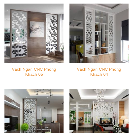
2,400,000 ₫.
là:
1,800,000 ₫.
là:
2,000,000 ₫.
1,500
Vách Ngăn CNC Phòng
Vách Ngăn CNC Phòng
Khách 05
Khách 04