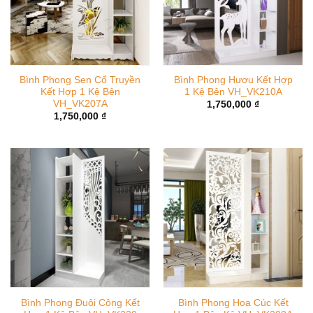
Bình Phong Sen Cổ Truyền
Bình Phong Hươu Kết Hợp
Kết Hợp 1 Kệ Bên
1 Kệ Bên VH_VK210A
VH_VK207A
1,750,000
₫
1,750,000
₫
Bình Phong Đuôi Công Kết
Bình Phong Hoa Cúc Kết