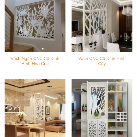
Vách Ngăn CNC Cố Định
Vách CNC Cố Định Hình
Hình Hoa Cúc
Cây