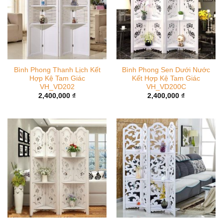
Bình Phong Thanh Lịch Kết
Bình Phong Sen Dưới Nước
Hợp Kệ Tam Giác
Kết Hợp Kệ Tam Giác
VH_VD202
VH_VD200C
2,400,000
₫
2,400,000
₫