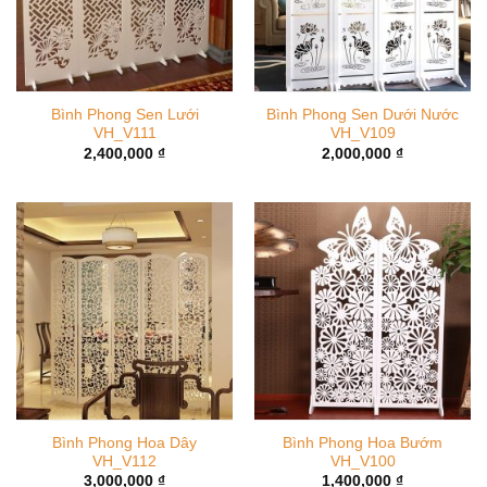
Bình Phong Sen Lưới
Bình Phong Sen Dưới Nước
VH_V111
VH_V109
2,400,000
₫
2,000,000
₫
Bình Phong Hoa Dây
Bình Phong Hoa Bướm
VH_V112
VH_V100
3,000,000
₫
1,400,000
₫