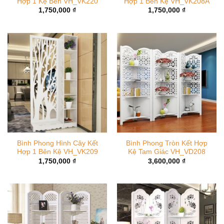
Hợp 1 Kệ Bên VH_VK220
Hợp 1 Bên Kệ VH_VK208A
1,750,000
₫
1,750,000
₫
Bình Phong Hình Cây Kết
Bình Phong Tròn Kết Hợp
Hợp 1 Bên Kệ VH_VK209
Kệ Tam Giác VH_VD208
1,750,000
₫
3,600,000
₫