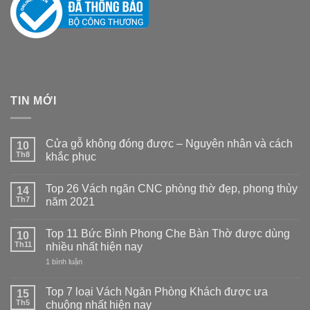
TIN MỚI
Cửa gỗ không đóng được – Nguyên nhân và cách
10
Th8
khắc phục
Không
có
Top 26 Vách ngăn CNC phòng thờ đẹp, phong thủy
14
bình
luận
Th7
năm 2021
ở
Cửa
Không
gỗ
có
Top 11 Bức Bình Phong Che Bàn Thờ được dùng
không
10
bình
đóng
luận
Th11
nhiều nhất hiện nay
được
ở
–
Top
ở
1 bình luận
Nguyên
26
Top
nhân
Vách
11
và
ngăn
Bức
Top 7 loại Vách Ngăn Phòng Khách được ưa
15
cách
CNC
Bình
Th5
chuộng nhất hiện nay
khắc
phòng
Phong