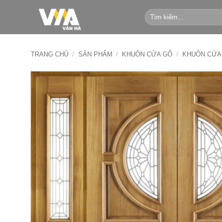
Bỏ
Tìm
qua
kiếm:
nội
dung
TRANG CHỦ
/
SẢN PHẨM
/
KHUÔN CỬA GỖ
/
KHUÔN CỬA