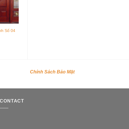
nh Số 04
Chính Sách Bảo Mật
CONTACT