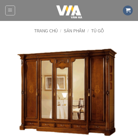
Bỏ
qua
nội
dung
TRANG CHỦ
/
SẢN PHẨM
/
TỦ GỖ