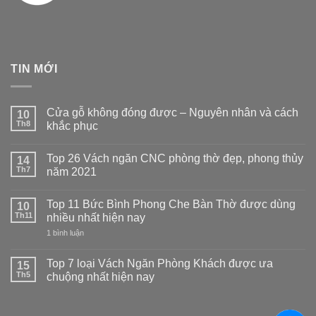
TIN MỚI
Cửa gỗ không đóng được – Nguyên nhân và cách
10
Th8
khắc phục
Không
có
Top 26 Vách ngăn CNC phòng thờ đẹp, phong thủy
14
bình
luận
Th7
năm 2021
ở
Cửa
Không
gỗ
có
Top 11 Bức Bình Phong Che Bàn Thờ được dùng
không
10
bình
đóng
luận
Th11
nhiều nhất hiện nay
được
ở
–
Top
ở
1 bình luận
Nguyên
26
Top
nhân
Vách
11
và
ngăn
Bức
Top 7 loại Vách Ngăn Phòng Khách được ưa
15
cách
CNC
Bình
Th5
chuộng nhất hiện nay
khắc
phòng
Phong
phục
thờ
Che
Không
đẹp,
Bàn
có
phong
Thờ
bình
thủy
được