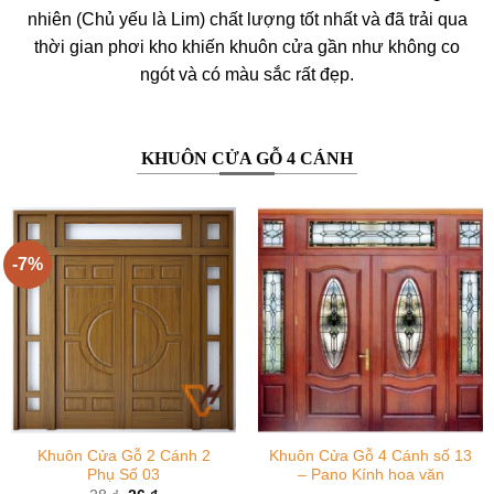
nhiên (Chủ yếu là Lim) chất lượng tốt nhất và đã trải qua
thời gian phơi kho khiến khuôn cửa gần như không co
ngót và có màu sắc rất đẹp.
KHUÔN CỬA GỖ 4 CÁNH
-7%
Khuôn Cửa Gỗ 2 Cánh 2
Khuôn Cửa Gỗ 4 Cánh số 13
Phụ Số 03
– Pano Kính hoa văn