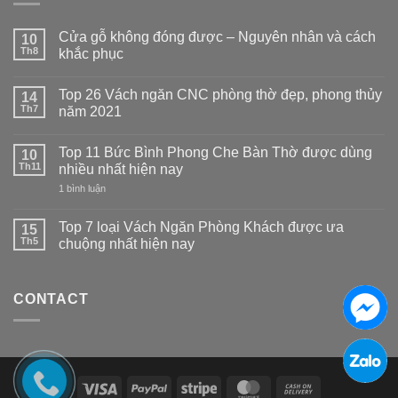
Cửa gỗ không đóng được – Nguyên nhân và cách
10
Th8
khắc phục
Không
có
Top 26 Vách ngăn CNC phòng thờ đẹp, phong thủy
14
bình
luận
Th7
năm 2021
ở
Cửa
Không
gỗ
có
Top 11 Bức Bình Phong Che Bàn Thờ được dùng
không
10
bình
đóng
luận
Th11
nhiều nhất hiện nay
được
ở
–
Top
ở
1 bình luận
Nguyên
26
Top
nhân
Vách
11
và
ngăn
Bức
Top 7 loại Vách Ngăn Phòng Khách được ưa
15
cách
CNC
Bình
Th5
chuộng nhất hiện nay
khắc
phòng
Phong
phục
thờ
Che
Không
đẹp,
Bàn
có
phong
Thờ
bình
thủy
được
CONTACT
luận
năm
dùng
ở
2021
nhiều
Top
nhất
7
hiện
loại
nay
Vách
Ngăn
Phòng
Visa
PayPal
Stripe
MasterCard
Cash
Khách