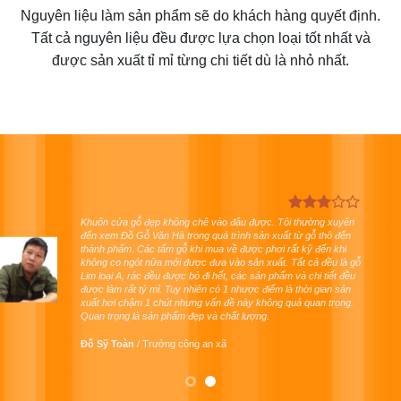
Nguyên liệu làm sản phẩm sẽ do khách hàng quyết định.
Tất cả nguyên liệu đều được lựa chọn loại tốt nhất và
được sản xuất tỉ mỉ từng chi tiết dù là nhỏ nhất.
Các sản phẩm khuôn cửa gỗ đẹp và chất lượng. Đầu năm 2017
này nhà tôi đã nhờ Đồ Gỗ Văn Hà hoàn thiện cho công trình của
gia đình và tôi rất hài lòng. Đến nay đã sửa dụng được một thời
gian thì không hề có hiện tượng xuống màu hay bạc màu, co
ngót rồi rạn nứt gì của gỗ, tất cả đều rất êm.
Hoàng Xuân Hữu
/
Chủ tịch xã Nghiêm Xuyên
hoang-
xuan-