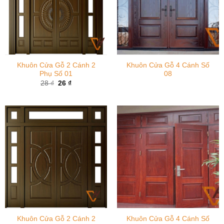
Khuôn Cửa Gỗ 2 Cánh 2
Khuôn Cửa Gỗ 4 Cánh Số
Phụ Số 01
08
Giá
Giá
28
₫
26
₫
gốc
hiện
là:
tại
28 ₫.
là:
26 ₫.
Khuôn Cửa Gỗ 2 Cánh 2
Khuôn Cửa Gỗ 4 Cánh Số