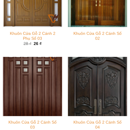
Khuôn Cửa Gỗ 2 Cánh 2
Khuôn Cửa Gỗ 2 Cánh Số
Phụ Số 03
02
Giá
Giá
28
₫
26
₫
gốc
hiện
là:
tại
28 ₫.
là:
26 ₫.
Khuôn Cửa Gỗ 2 Cánh Số
Khuôn Cửa Gỗ 2 Cánh Số
03
04