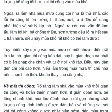
lượng bê tông tốt hơn khi thi công vào mùa khô.
Ngoài ra làm nhà mùa mưa cũng coi như là thử nhà, các
lỗi thi công khiến tường bị thấm, nứt, rò rỉ đều dễ dàng
phát hiện và sử lý kịp thời. Ngoài ra còn các vấn đề làm
ẩu, làm lỗi khi bả chống thấm, sơn tường đều lộ ra hết sau
1 trận mưa, điều này mùa khô rất khó có thể làm được.
Tuy nhiện xây dựng vào mùa mưa có một nhược điểm rất
lớn là thời gian thi công kéo dài, hay bị gián đoạn và phải
có biện pháp che chắn vật tư ở nơi khô ráo. Điều này dẫn
đến chi phí cao hơn. Nếu làm trong mua mưa thì chủ nhà
nên chọn hình thức khoán thay cho công nhật.
Về mặt thi công:
Rõ ràng làm nhà vào mùa khô thời gian
thi công và hoàn thiện nhanh hơn, ít gián đoạn hơn, bê
tông nhanh khô, mọi thứ đánh nhanh rút gọn nhưng chất
lượng công trình không được đảm bảo và những sai sót
khi thi công không được phát hiện sớm, đến mùa mưa