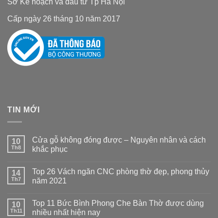
Sở Kế hoạch và đầu tư Tp Hà Nội
Cấp ngày 26 tháng 10 năm 2017
TIN MỚI
Cửa gỗ không đóng được – Nguyên nhân và cách
10
Th8
khắc phục
Không
có
Top 26 Vách ngăn CNC phòng thờ đẹp, phong thủy
14
bình
luận
Th7
năm 2021
ở
Cửa
Không
gỗ
có
Top 11 Bức Bình Phong Che Bàn Thờ được dùng
không
10
bình
đóng
luận
Th11
nhiều nhất hiện nay
được
ở