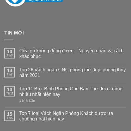
TIN MỚI
Cửa gỗ không đóng được – Nguyên nhân và cách
10
Th8
khắc phục
Không
có
Top 26 Vách ngăn CNC phòng thờ đẹp, phong thủy
14
bình
luận
Th7
năm 2021
ở
Cửa
Không
gỗ
có
Top 11 Bức Bình Phong Che Bàn Thờ được dùng
không
10
bình
đóng
luận
Th11
nhiều nhất hiện nay
được
ở
–
Top
ở
1 bình luận
Nguyên
26
Top
nhân
Vách
11
và
ngăn
Bức
Top 7 loại Vách Ngăn Phòng Khách được ưa
15
cách
CNC
Bình
Th5
chuộng nhất hiện nay
khắc
phòng
Phong
phục
thờ
Che
Không
đẹp,
Bàn
có
phong
Thờ