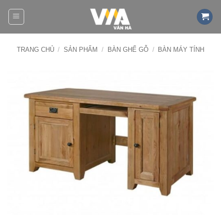
Bỏ
qua
nội
dung
TRANG CHỦ
/
SẢN PHẨM
/
BÀN GHẾ GỖ
/
BÀN MÁY TÍNH