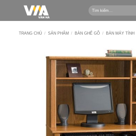
Bỏ
Tìm
qua
kiếm:
nội
dung
TRANG CHỦ
/
SẢN PHẨM
/
BÀN GHẾ GỖ
/
BÀN MÁY TÍNH