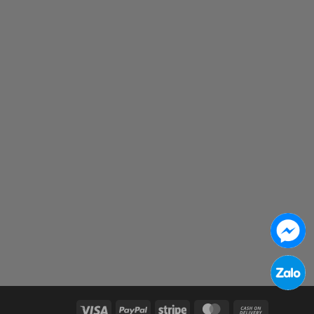
Visa
PayPal
Stripe
MasterCard
Cash