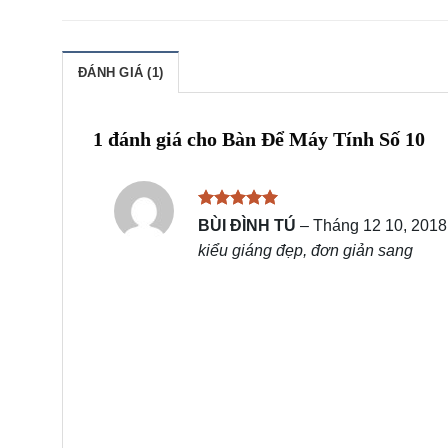
ĐÁNH GIÁ (1)
1 đánh giá cho
Bàn Để Máy Tính Số 10
Được xếp
BÙI ĐÌNH TÚ
–
Tháng 12 10, 2018
hạng
5
5
kiểu giáng đẹp, đơn giản sang
sao