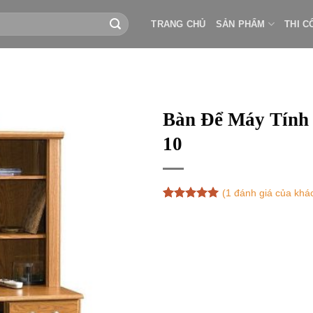
TRANG CHỦ
SẢN PHẨM
THI C
Bàn Để Máy Tính
10
(
1
đánh giá của khá
5
1
trên 5
dựa trên
đánh giá