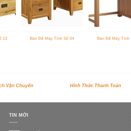
ố 13
Bàn Để Máy Tính Số 04
Bàn Để Máy Tính 
ch Vận Chuyển
Hình Thức Thanh Toán
TIN MỚI