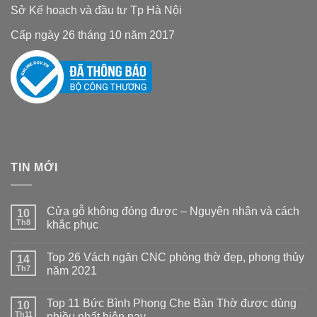
Sở Kế hoạch và đầu tư Tp Hà Nội
Cấp ngày 26 tháng 10 năm 2017
TIN MỚI
Cửa gỗ không đóng được – Nguyên nhân và cách
10
Th8
khắc phục
Không
có
Top 26 Vách ngăn CNC phòng thờ đẹp, phong thủy
14
bình
luận
Th7
năm 2021
ở
Cửa
Không
gỗ
có
Top 11 Bức Bình Phong Che Bàn Thờ được dùng
không
10
bình
đóng
luận
Th11
nhiều nhất hiện nay