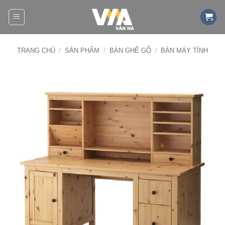
Bỏ
qua
nội
dung
TRANG CHỦ
/
SẢN PHẨM
/
BÀN GHẾ GỖ
/
BÀN MÁY TÍNH